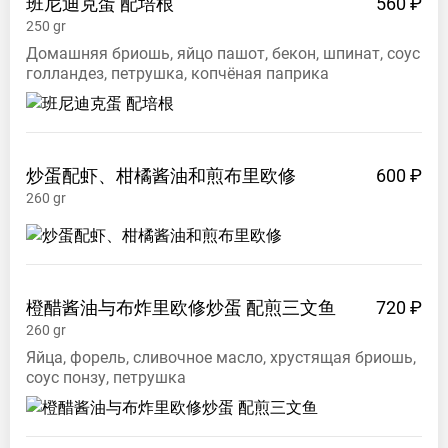
班尼迪克蛋
配培根
560 ₽
250
gr
Домашняя бриошь, яйцо пашот, бекон, шпинат, соус
голландез, петрушка, копчёная паприка
炒蛋配虾、柑橘酱油和煎布里欧修
600 ₽
260
gr
橙醋酱油与布炸里欧修炒蛋
配煎三文鱼
720 ₽
260
gr
Яйца, форель, сливочное масло, хрустящая бриошь,
соус понзу, петрушка