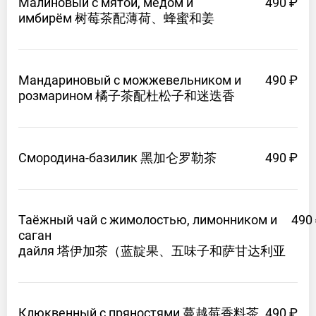
Малиновый с мятой, мёдом и
490 ₽
имбирём 树莓茶配薄荷、蜂蜜和姜
Мандариновый с можжевельником и
490 ₽
розмарином 橘子茶配杜松子和迷迭香
Смородина-базилик 黑加仑罗勒茶
490 ₽
Таёжный чай с жимолостью, лимонником и
490
саган
дайля 塔伊加茶（蓝靛果、五味子和萨甘达利亚
Клюквенный с
пряностями 蔓越莓香料茶
490 ₽