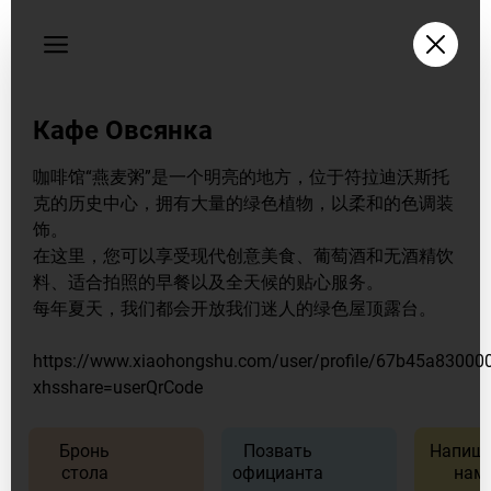
Пользовательское
соглашение
Адрес
Кафе Овсянка
Владивосток,
ул.
咖啡馆“燕麦粥”是一个明亮的地方，位于符拉迪沃斯托
Фокина,
克的历史中心，拥有大量的绿色植物，以柔和的色调装
д.
饰。
4а
在这里，您可以享受现代创意美食、葡萄酒和无酒精饮
Время
料、适合拍照的早餐以及全天候的贴心服务。
работы
每年夏天，我们都会开放我们迷人的绿色屋顶露台。
заведения
Пн
8:30
https://www.xiaohongshu.com/user/profile/67b45a8300
AM
xhsshare=userQrCode
–
9:00
Бронь
Позвать
Напиши
PM
стола
официанта
нам
Вт
8:30