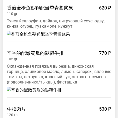
香煎金枪鱼鞑靼配当季青酱浆果
620 ₽
110
gr
Тунец йеллоуфин, дайкон, цитрусовый соус юдзу,
кинза, огурец, гуакамоле, кунжут
辛香的配嫩黄瓜的鞑靼牛排
770 ₽
105
gr
Охлаждённая говяжья вырезка, дижонская
горчица, оливковое масло, лимон, каперсы, вяленые
томаты, петрушка, красный лук, эстрагон, семена
(подсолнечника/тыквы), фисташка
牛犊肉片
530 ₽
120
гр