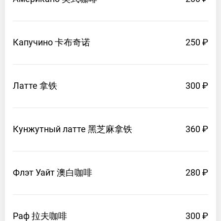
Капучино 卡布奇诺
250 ₽
Латте 拿铁
300 ₽
Кунжутный
латте 黑芝麻拿铁
360 ₽
Флэт
Уайт 澳白咖啡
280 ₽
Раф 拉夫咖啡
300 ₽