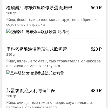
橙醋酱油与布炸里欧修炒蛋
配培根
560 ₽
260
gr
Яйца, бекон, сливочное масло, хрустящая бриошь,
соус понзу, петрушка
里科塔奶酪油浸番茄法式欧姆蕾
520 ₽
250
gr
Яйцо, вяленые томаты, сыр страчателла, оливковое
и сливочное масло, петрушка
煎蛋饼
配意大利与荷兰酱
480 ₽
250
гр
Яйца, очищенные томаты черри, соус голландез,
пертушка, сливочное масло