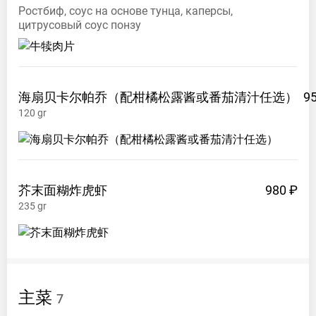
Ростбиф, соус на основе тунца, каперсы,
цитрусовый соус понзу
海扇贝卡尔帕乔（配柑橘松露酱或番茄清汁任选）
9
120
gr
芥末面糊炸虎虾
980 ₽
235
gr
主菜
7