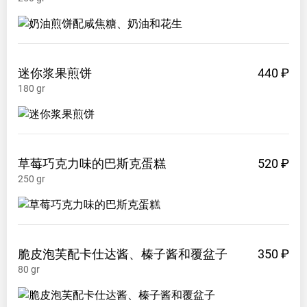
迷你浆果煎饼
440 ₽
180
gr
草莓巧克力味的巴斯克蛋糕
520 ₽
250
gr
脆皮泡芙配卡仕达酱、榛子酱和覆盆子
350 ₽
80
gr