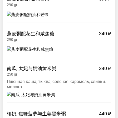
290
gr
燕麦粥配花生和咸焦糖
340 ₽
290
gr
南瓜,
太妃与奶油黄米粥
340 ₽
250
gr
Пшенная каша, тыква, солёная карамель, сливки,
молоко
椰奶,
焦糖菠萝与生姜黑米粥
440 ₽