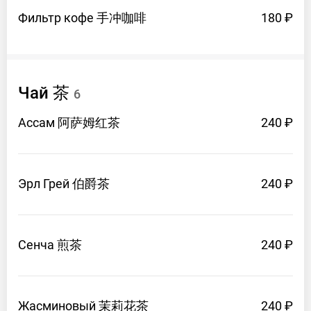
Фильтр
кофе 手冲咖啡
180 ₽
Чай 茶
6
Ассам 阿萨姆红茶
240 ₽
Эрл
Грей 伯爵茶
240 ₽
Сенча 煎茶
240 ₽
Жасминовый 茉莉花茶
240 ₽