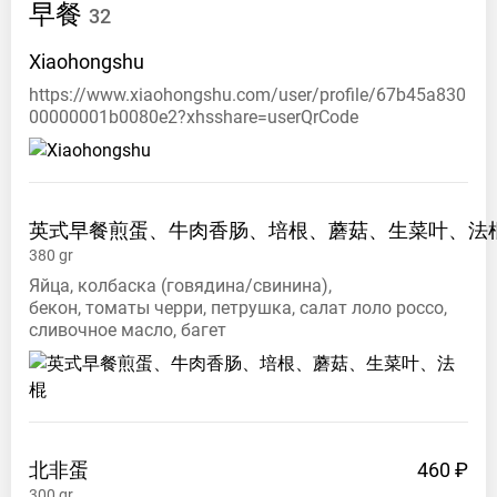
PM
早餐
32
Сб
8:30
AM
Xiaohongshu
–
https://www.xiaohongshu.com/user/profile/67b45a830
9:00
00000001b0080e2?xhsshare=userQrCode
PM
Вс
8:30
AM
–
英式早餐煎蛋、牛肉香肠、培根、蘑菇、生菜叶、法
9:00
380
gr
PM
Яйца, колбаска (говядина/свинина),
бекон, томаты черри, петрушка, салат лоло россо,
Instagram
сливочное масло, багет
ovsyanka_bistro
Facebook
user
Telegram
北非蛋
460 ₽
kafe_ovsanka
300
gr