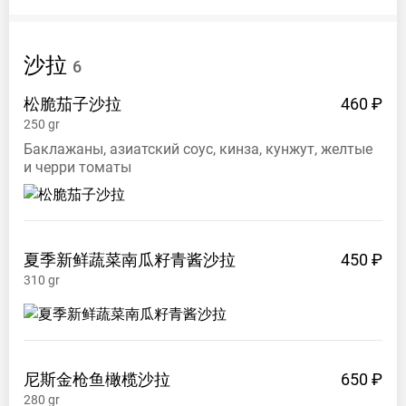
沙拉
6
松脆茄子沙拉
460 ₽
250
gr
Баклажаны, азиатский соус, кинза, кунжут, желтые
и черри томаты
夏季新鲜蔬菜南瓜籽青酱沙拉
450 ₽
310
gr
尼斯金枪鱼橄榄沙拉
650 ₽
280
gr