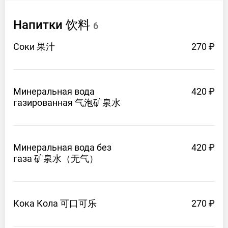
Напитки 饮料
6
Соки 果汁
270 ₽
Минеральная вода
420 ₽
газированная 气泡矿泉水
Минеральная вода без
420 ₽
газа 矿泉水（无气）
Кока
Кола 可口可乐
270 ₽