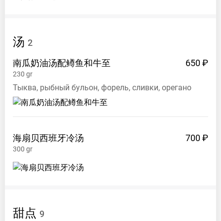
汤
2
南瓜奶油汤配鳟鱼和牛至
650 ₽
230
gr
Тыква, рыбный бульон, форель, сливки, орегано
海扇贝西班牙冷汤
700 ₽
300
gr
甜点
9