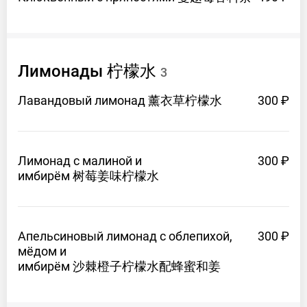
Лимонады 柠檬水
3
Лавандовый
лимонад 薰衣草柠檬水
300 ₽
Лимонад с малиной и
300 ₽
имбирём 树莓姜味柠檬水
Апельсиновый лимонад с облепихой,
300 ₽
мёдом и
имбирём 沙棘橙子柠檬水配蜂蜜和姜