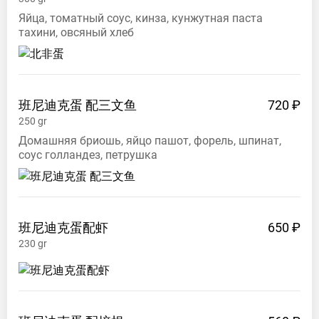
Яйца, томатный соус, кинза, кунжутная паста
Телефон
тахини, овсяный хлеб
+79146709529
https://www.xiaohongshu.com/user/profile/67b45a8300
xhsshare=userQrCode
班尼迪克蛋
配三文鱼
720 ₽
250
gr
Домашняя бриошь, яйцо пашот, форель, шпинат,
соус голландез, петрушка
班尼迪克蛋配虾
650 ₽
230
gr