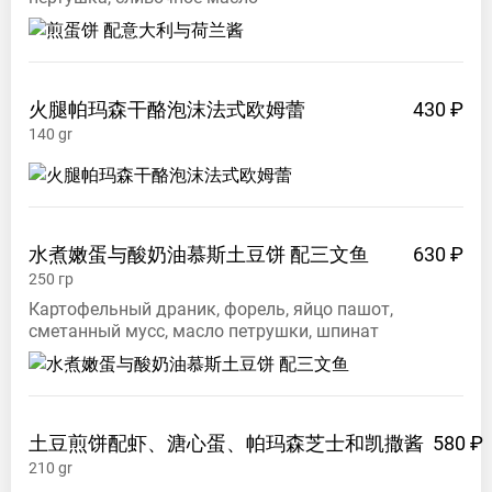
火腿帕玛森干酪泡沫法式欧姆蕾
430 ₽
140
gr
水煮嫩蛋与酸奶油慕斯土豆饼
配三文鱼
630 ₽
250
гр
Картофельный драник, форель, яйцо пашот,
сметанный мусс, масло петрушки, шпинат
土豆煎饼配虾、溏心蛋、帕玛森芝士和凯撒酱
580 ₽
210
gr