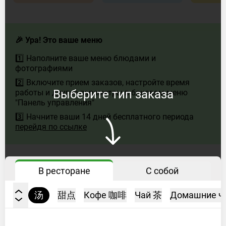
AM
–
9:00
🎉 Ура! Это ваше меню
PM
Ср
1️⃣ Наполните ваше меню блюдами и
8:30
фотографиями
AM
2️⃣ Включите прием заказов, настройте время
–
Выберите тип заказа
работы и другие параметры в боковом меню
9:00
"Панель управления"
PM
3️⃣ Начните ваши 14 дней бесплатного периода
Чт
8:30
перейдя по ссылке
AM
–
9:00
PM
В ресторане
С собой
Пт
8:30
AM
主菜
汤
甜点
Кофе 咖啡
Чай 茶
Домашние 
–
9:00