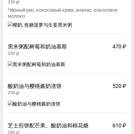
230
gr
Чёрный рис, кокосовый крем, ананас, кокосовое
молоко
黑米粥配树莓和奶油慕斯
470 ₽
230
gr
酸奶油与樱桃酱奶渣饼
520 ₽
250
gr
芝士煎饼配芒果、酸奶油和棉花糖
610 ₽
240
gr