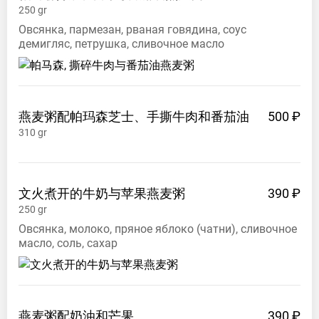
250
gr
Овсянка, пармезан, рваная говядина, соус
демигляс, петрушка, сливочное масло
燕麦粥配帕玛森芝士、手撕牛肉和番茄油
500 ₽
310
gr
文火煮开的牛奶与苹果燕麦粥
390 ₽
250
gr
Овсянка, молоко, пряное яблоко (чатни), сливочное
масло, соль, сахар
燕麦粥配奶油和芒果
390 ₽