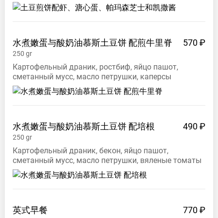
水煮嫩蛋与酸奶油慕斯土豆饼
配煎牛里脊
570 ₽
250
gr
Картофельный драник, ростбиф, яйцо пашот,
сметанный мусс, масло петрушки, каперсы
水煮嫩蛋与酸奶油慕斯土豆饼
配培根
490 ₽
250
gr
Картофельный драник, бекон, яйцо пашот,
сметанный мусс, масло петрушки, вяленые томаты
英式早餐
770 ₽