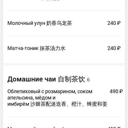
Молочный
улун 奶香乌龙茶
240 ₽
Матча-тоник 抹茶汤力水
240 ₽
Домашние
чаи 自制茶饮
6
Облепиховый с розмарином, соком
490 ₽
апельсина, мёдом и
имбирём 沙棘茶配迷迭香、橙汁、蜂蜜和姜