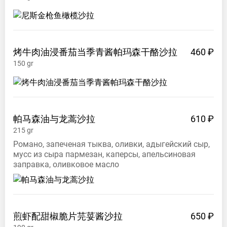
烤牛肉油浸番茄当季青酱帕玛森干酪沙拉
460 ₽
150
gr
帕马森油与龙蒿沙拉
610 ₽
215
gr
Романо, запеченая тыква, оливки, адыгейский сыр,
мусс из сыра пармезан, каперсы, апельсиновая
заправка, оливковое масло
煎虾配甜椒脆片芫荽酱沙拉
650 ₽