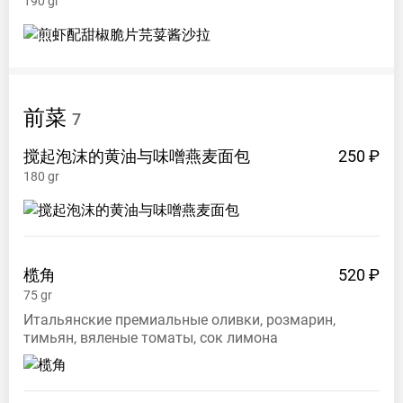
190
gr
前菜
7
搅起泡沫的黄油与味噌燕麦面包
250 ₽
180
gr
榄角
520 ₽
75
gr
Итальянские премиальные оливки, розмарин,
тимьян, вяленые томаты, сок лимона