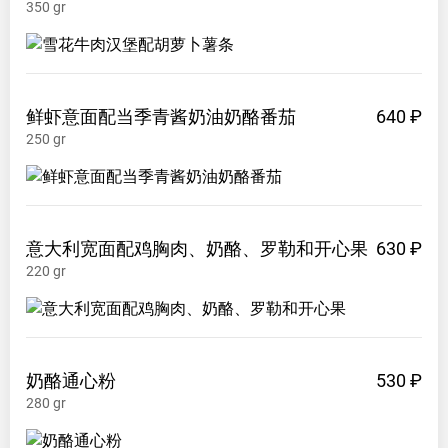
350
gr
鲜虾意面配当季青酱奶油奶酪番茄
640 ₽
250
gr
意大利宽面配鸡胸肉、奶酪、罗勒和开心果
630 ₽
220
gr
奶酪通心粉
530 ₽
280
gr