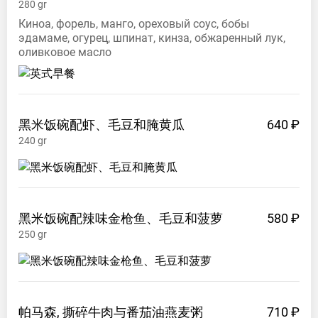
280
gr
Киноа, форель, манго, ореховый соус, бобы
эдамаме, огурец, шпинат, кинза, обжаренный лук,
оливковое масло
黑米饭碗配虾、毛豆和腌黄瓜
640 ₽
240
gr
黑米饭碗配辣味金枪鱼、毛豆和菠萝
580 ₽
250
gr
帕马森,
撕碎牛肉与番茄油燕麦粥
710 ₽