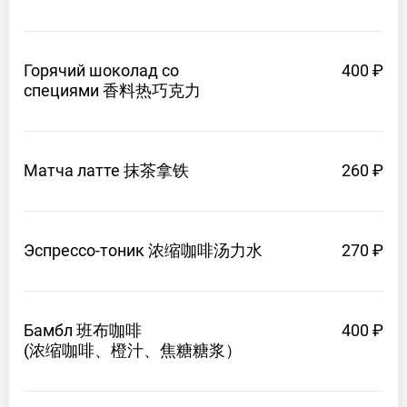
Горячий шоколад со
400 ₽
специями 香料热巧克力
Матча
латте 抹茶拿铁
260 ₽
Эспрессо-тоник 浓缩咖啡汤力水
270 ₽
Бамбл 班布咖啡
400 ₽
(浓缩咖啡、橙汁、焦糖糖浆）