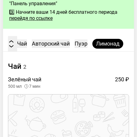
"Панель управления"
–
3️⃣ Начните ваши 14 дней бесплатного периода
3:00
перейдя по ссылке
AM
Вт
3:00
PM
–
Чай
Авторский чай
Пуэр
Лимонад
3:00
AM
Ср
3:00
Чай
2
PM
Зелёный
чай
250 ₽
–
3:00
500
мл
7
мин
AM
Чт
3:00
PM
–
3:00
AM