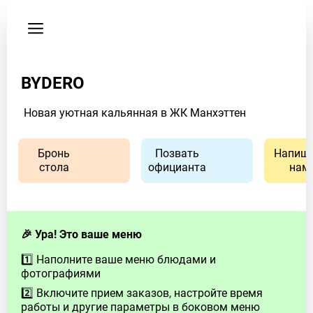
Пользовательское
соглашение
Адрес
BYDERO
Г.
Челябинск,
Новая уютная кальянная в ЖК Манхэттен
ул.
Наб.
Героя
Бронь
Позвать
Напиши
России
стола
официанта
нам
С.А.
Кислова,
27
🎉 Ура! Это ваше меню
Время
работы
1️⃣ Наполните ваше меню блюдами и
фотографиями
заведения
Пн
2️⃣ Включите прием заказов, настройте время
3:00
работы и другие параметры в боковом меню
PM