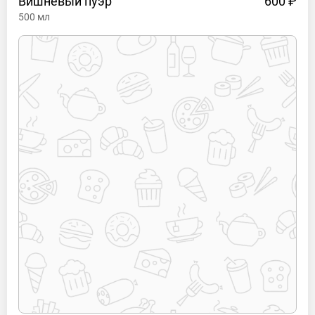
Вишнёвый
пуэр
600 ₽
500
мл