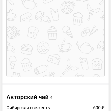
bydero.chel
Телефон
89193296421
Авторский
чай
4
Сибирская
свежесть
600 ₽