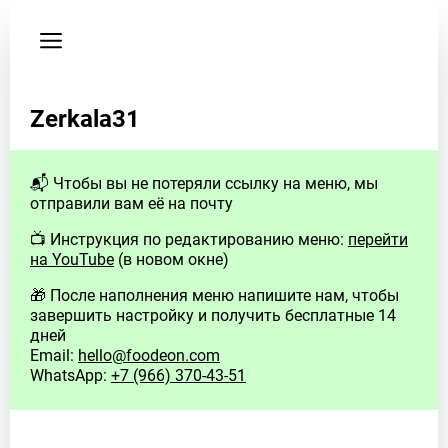
Пользовательское
соглашение
Здесь
Zerkala31
будут
контакты
заведения
📬 Чтобы вы не потеряли ссылку на меню, мы
и
отправили вам её на почту
любая
другая
📺 Инструкция по редактированию меню:
перейти
на YouTube
(в новом окне)
информация
🎁 После наполнения меню напишите нам, чтобы
Если
завершить настройку и получить бесплатные 14
у
дней
вас
Email:
hello@foodeon.com
есть
WhatsApp:
+7 (966) 370-43-51
вопросы
–
свяжитесь