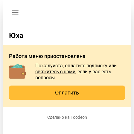
Пользовательское
соглашение
Адрес
Юха
г.
Тюмень,
ул.
Работа меню приостановлена
Демьяна
Бедного
Пожалуйста, оплатите подписку или
71
свяжитесь с нами
, если у вас есть
вопросы
Время
работы
Оплатить
заведения
Пн
2:00
PM
Сделано на
Foodeon
–
1:00
AM