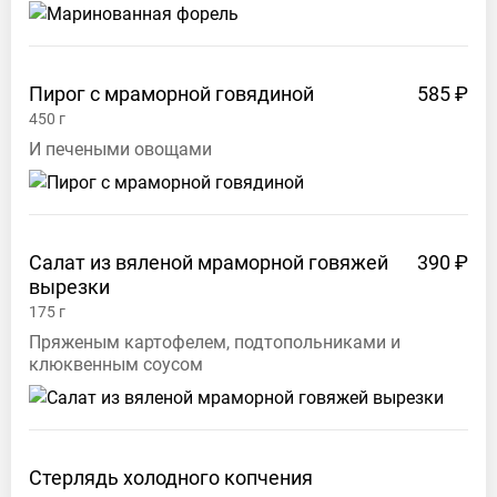
карта
России"
Екатерина
Пирог с мраморной
говядиной
585 ₽
Шаповалова
450
г
И печеными овощами
gastromaprussia@gmail.com
Салат из вяленой мраморной говяжей
390 ₽
вырезки
175
г
Пряженым картофелем, подтопольниками и
клюквенным соусом
Стерлядь холодного копчения