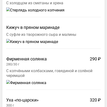
С холодцом из сметаны и хрена
Кижуч в пряном
маринаде
С суфле из творожного сыра и малины
Фирменная солянка
290 ₽
280/30
г
С копчёными колбасками, говядиной и солёной
черемшой
Уха «по-царски»
320 ₽
300
г