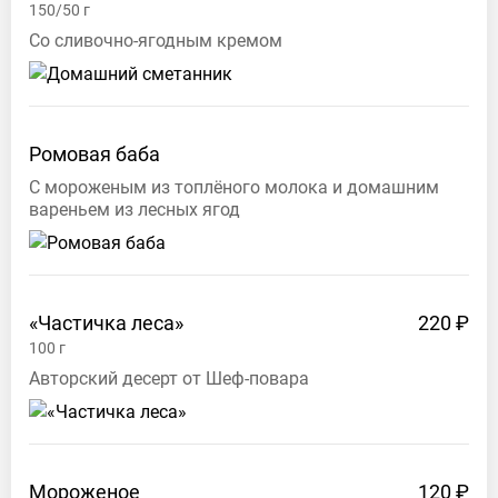
150/50
г
Со сливочно-ягодным кремом
Ромовая баба
С мороженым из топлёного молока и домашним
вареньем из лесных ягод
«Частичка
леса»
220 ₽
100
г
Авторский десерт от Шеф-повара
Мороженое
120 ₽