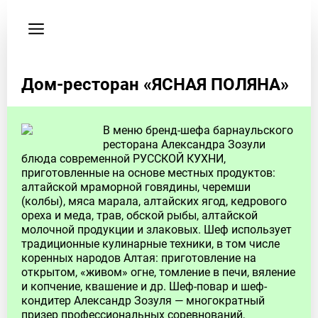
Пользовательское
соглашение
Время
Дом-ресторан «ЯСНАЯ ПОЛЯНА»
работы
заведения
вт-
В меню бренд-шефа барнаульского
чт
ресторана Александра Зозули
12:00
блюда современной РУССКОЙ КУХНИ,
-
приготовленные на основе местных продуктов:
00:00;
алтайской мраморной говядины, черемши
пт
(колбы), мяса марала, алтайских ягод, кедрового
ореха и меда, трав, обской рыбы, алтайской
-
молочной продукции и злаковых. Шеф использует
сб
традиционные кулинарные техники, в том числе
12:00
коренных народов Алтая: приготовление на
-
открытом, «живом» огне, томление в печи, вяление
03:00
и копчение, квашение и др. Шеф-повар и шеф-
кондитер Александр Зозуля — многократный
призер профессиональных соревнований,
Адрес: