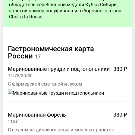
обладатель серебрянной медали Кубка Сибири,
Алтайский
золотой призер полуфинала и отборочного этапа
край,
Chef a la Russe
Барнаул,
ул.
Льва
Толстого,
Гастрономическая карта
30
России
17
Телефон:
Маринованные грузди и подтопольники
380 ₽
+7
75/75/30/30
г
(3852)
С фермерской сметаной и луком
250-
212
Автор
Маринованная
форель
380 ₽
и
115
г
координатор
проекта
С соусом из дикой клюквы и мочёных ранеток
"Гастрономическая