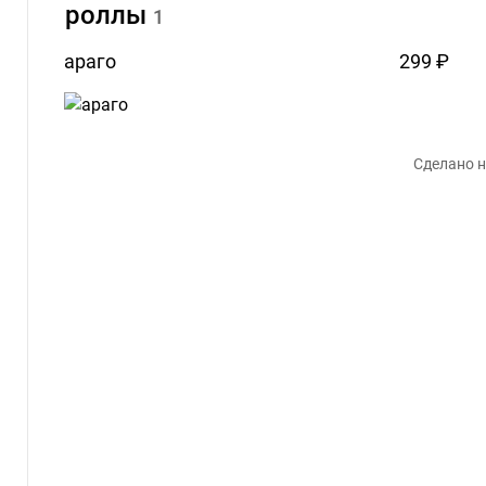
роллы
1
араго
299 ₽
Сделано н