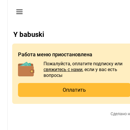
Мои
заказы
Пользовательское
соглашение
Y babuski
Телефон
+79787649772
Работа меню приостановлена
Пожалуйста, оплатите подписку или
свяжитесь с нами
, если у вас есть
вопросы
Оплатить
Сделано н