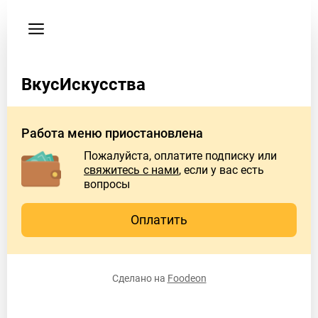
Пользовательское
соглашение
Адрес
ВкусИскусства
Санкт-
Петербург,
Суворовский
Работа меню приостановлена
проспект
15
Пожалуйста, оплатите подписку или
свяжитесь с нами
, если у вас есть
Время
вопросы
работы
заведения
Оплатить
Пн
10:00
AM –
10:00
Сделано на
Foodeon
PM
Вт
10:00
AM –