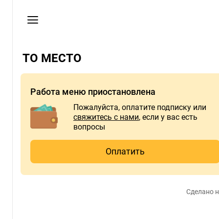
Пользовательское
соглашение
Адрес
ТО МЕСТО
ул.
Московская
5
Работа меню приостановлена
Телефон
Пожалуйста, оплатите подписку или
+79994658908
свяжитесь с нами
, если у вас есть
вопросы
Оплатить
Сделано н