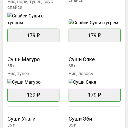
спайси
Рис, нори, тунец, соус
спайси
179 ₽
179 ₽
Суши
Магуро
Суши
Сяке
35
г
35
г
Рис, тунец
Рис, лосось
139 ₽
179 ₽
Суши
Унаги
Суши
Эби
35
г
35
г