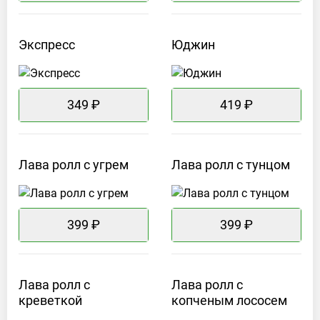
Экспресс
Юджин
349 ₽
419 ₽
Лава ролл с
угрем
Лава ролл с
тунцом
399 ₽
399 ₽
Лава ролл с
Лава ролл с
креветкой
копченым
лососем