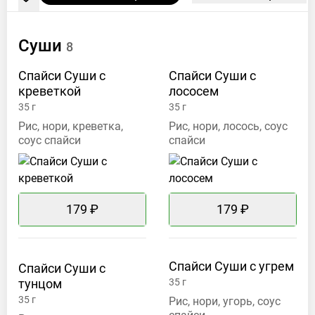
Суши
8
Спайси Суши с
Спайси Суши с
креветкой
лососем
35
г
35
г
Рис, нори, креветка,
Рис, нори, лосось, соус
соус спайси
спайси
179 ₽
179 ₽
Спайси Суши с
угрем
Спайси Суши с
тунцом
35
г
35
г
Рис, нори, угорь, соус