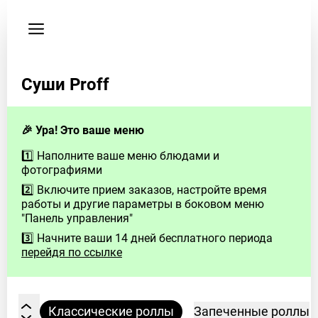
Пользовательское
соглашение
Телефон
Суши Proff
89531209112
🎉 Ура! Это ваше меню
1️⃣ Наполните ваше меню блюдами и
фотографиями
2️⃣ Включите прием заказов, настройте время
работы и другие параметры в боковом меню
"Панель управления"
3️⃣ Начните ваши 14 дней бесплатного периода
перейдя по ссылке
Суши
Классические роллы
Запеченные роллы