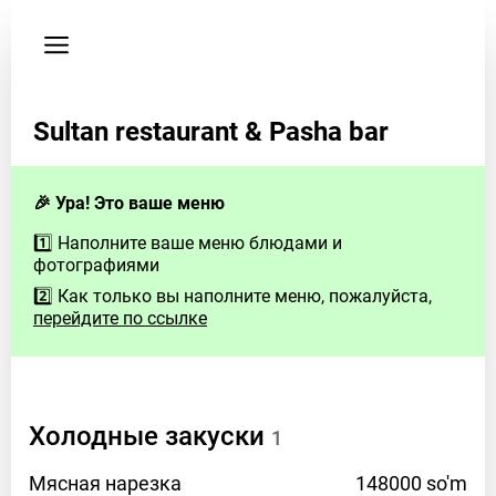
Пользовательское
соглашение
Телефон
Sultan restaurant & Pasha bar
+998900370537
Здесь
будут
🎉 Ура! Это ваше меню
контакты
1️⃣ Наполните ваше меню блюдами и
заведения
фотографиями
2️⃣ Как только вы наполните меню, пожалуйста,
Если
перейдите по ссылке
у
Вас
есть
вопросы
Холодные
закуски
–
1
свяжитесь
Мясная
нарезка
148000 so'm
с