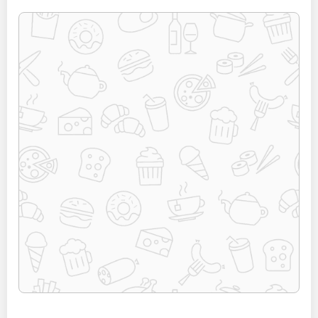
WhatsApp:
+7
(966)
370-
43-
51