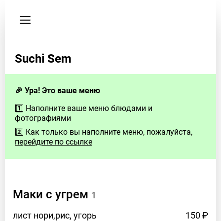
Пользовательское
соглашение
Здесь
Suchi Sem
будут
контакты
заведения
🎉 Ура! Это ваше меню
Если
1️⃣ Наполните ваше меню блюдами и
у
фотографиями
Вас
2️⃣ Как только вы наполните меню, пожалуйста,
есть
перейдите по ссылке
вопросы
–
свяжитесь
с
Маки с
угрем
1
нами
Email:
лист нори,рис,
угорь
150 ₽
hello@foodeon.com