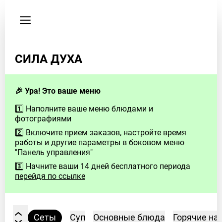
Пользовательское
соглашение
Телефон
СИЛА ДУХА
+84
58-
7814-
🎉 Ура! Это ваше меню
409
1️⃣ Наполните ваше меню блюдами и
фотографиями
2️⃣ Включите прием заказов, настройте время
работы и другие параметры в боковом меню
"Панель управления"
3️⃣ Начните ваши 14 дней бесплатного периода
перейдя по ссылке
Сеты
Суп
Основные блюда
Горячие на