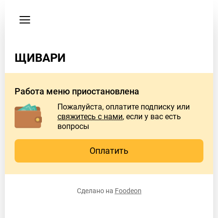
Пользовательское
соглашение
Адрес
ЩИВАРИ
3-
я
Хорошевская
Работа меню приостановлена
21к1
Пожалуйста, оплатите подписку или
Время
свяжитесь с нами
, если у вас есть
работы
вопросы
заведения
Пн
10:00
Оплатить
AM –
10:00
PM
Сделано на
Foodeon
Вт
10:00
AM –
10:00