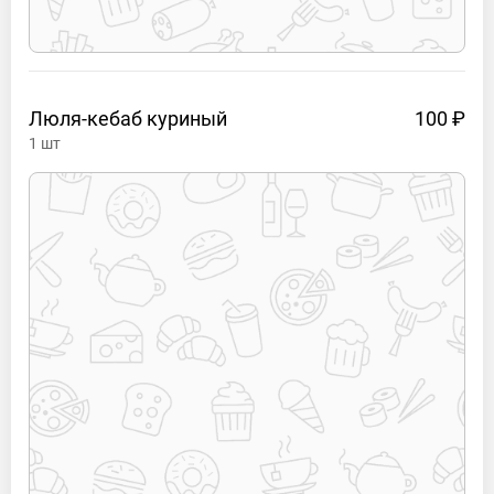
Люля-кебаб
куриный
100 ₽
1
шт