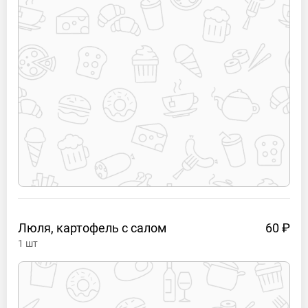
Люля, картофель с
салом
60 ₽
1
шт