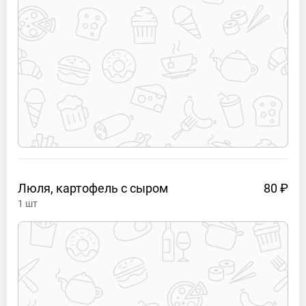
Люля, картофель с
сыром
80 ₽
1
шт