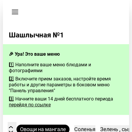
Пользовательское
соглашение
Телефон
Шашлычная №1
89283521048
🎉 Ура! Это ваше меню
1️⃣ Наполните ваше меню блюдами и
фотографиями
2️⃣ Включите прием заказов, настройте время
работы и другие параметры в боковом меню
"Панель управления"
3️⃣ Начните ваши 14 дней бесплатного периода
перейдя по ссылке
юда на мангале (П/Ф)
Овощи на мангале
Соленья
Зелень , сыр