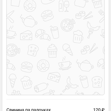
Свинина па
палочках
120 ₽