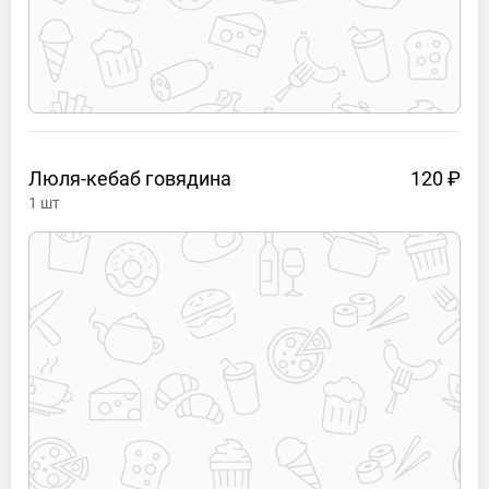
Люля-кебаб
говядина
120 ₽
1
шт