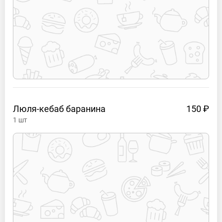
Люля-кебаб
баранина
150 ₽
1
шт