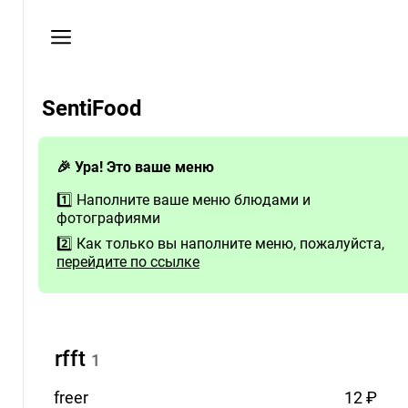
Пользовательское
соглашение
Телефон
SentiFood
+380508596211
Здесь
будут
🎉 Ура! Это ваше меню
контакты
1️⃣ Наполните ваше меню блюдами и
заведения
фотографиями
2️⃣ Как только вы наполните меню, пожалуйста,
Если
перейдите по ссылке
у
Вас
есть
вопросы
rfft
–
1
свяжитесь
freer
12 ₽
с