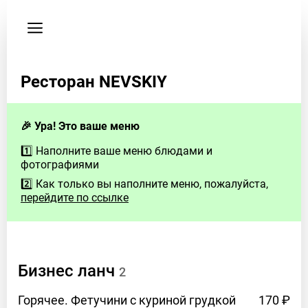
Пользовательское
соглашение
Телефон
Ресторан NEVSKIY
+79996402847
Здесь
будут
🎉 Ура! Это ваше меню
контакты
1️⃣ Наполните ваше меню блюдами и
заведения
фотографиями
2️⃣ Как только вы наполните меню, пожалуйста,
Если
перейдите по ссылке
у
Вас
есть
вопросы
Бизнес
ланч
–
2
свяжитесь
Горячее. Фетучини с куриной
грудкой
170 ₽
с