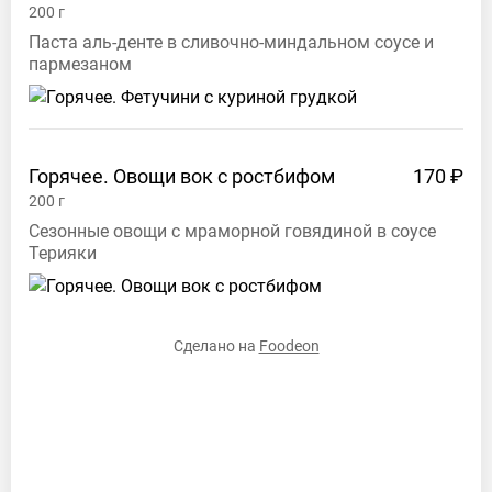
200
г
нами
Паста аль-денте в сливочно-миндальном соусе и
Email:
пармезаном
hello@foodeon.com
WhatsApp:
+7
(966)
370-
Горячее. Овощи вок с
ростбифом
170 ₽
43-
200
г
51
Сезонные овощи с мраморной говядиной в соусе
Терияки
Сделано на
Foodeon