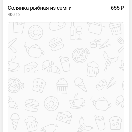
Солянка рыбная из
семги
655 ₽
400
гр