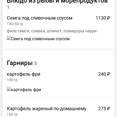
Блюдо из рыбы и морепродуктов
1
Семга под сливочным
соусом
1130 ₽
150/50
гр
филе семги, сливки, шпинат, помидоры черри
Гарниры
5
картофель
фри
240 ₽
100
гр
Картофель жареный
по-домашнему
275 ₽
150
гр