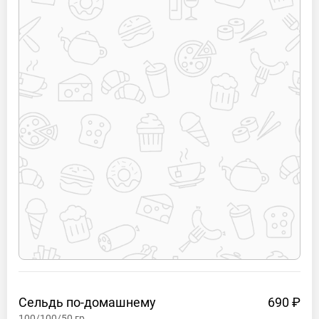
Сельдь
по-домашнему
690 ₽
100/100/50
гр