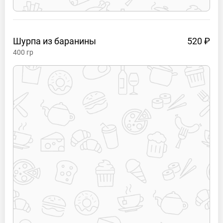
Шурпа из
баранины
520 ₽
400
гр