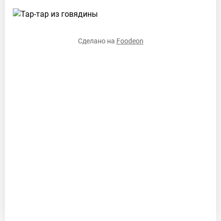
WhatsApp:
+7
(966)
Сделано на
Foodeon
370-
43-
51