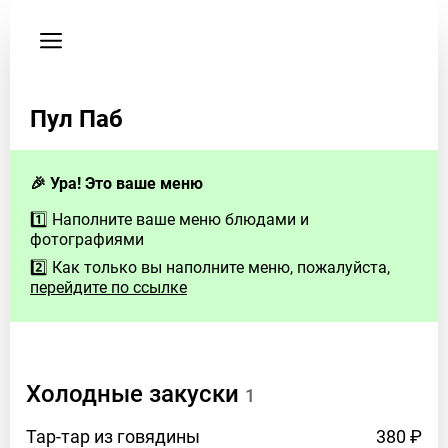
Пользовательское
соглашение
Здесь
Пул Паб
будут
контакты
заведения
🎉 Ура! Это ваше меню
Если
1️⃣ Наполните ваше меню блюдами и
у
фотографиями
Вас
2️⃣ Как только вы наполните меню, пожалуйста,
есть
перейдите по ссылке
вопросы
–
свяжитесь
с
Холодные закуски
1
нами
Email:
Тар-тар из
говядины
380 ₽
hello@foodeon.com