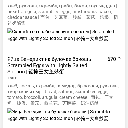
хлеб, руккола, скрембл, грибы, бекон, соус чеддер |
bread, arugula, scrambled eggs, mushrooms, bacon,
cheddar sauce | 面包、芝麻菜、炒蛋、蘑菇、培根、切
达奶酪酱
Яйца Бенедикт на булочке бриошь |
670 ₽
Scrambled Eggs with Lightly Salted
Salmon |
轻掩三文鱼炒蛋
180
г
хлеб, лосось, скрембл, помидор, брокколи, руккола,
творожный сыр | bread, salmon, scrambled eggs,
tomato, broccoli, arugula, cream cheese | 面包、三文
鱼、炒蛋、番茄、西兰花、芝麻菜、奶油奶酪