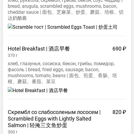
хлеб, руккола, скрембл, грибы, бекон, соус чеддер |
bread, arugula, scrambled eggs, mushrooms, bacon,
cheddar sauce | 面包、芝麻菜、炒蛋、蘑菇、培根、切
达奶酪酱
Hotel Breakfast |
酒店早餐
690 ₽
370
г
хлеб, глазунья, сосиска, бекон, грибы, помидор,
фасоль | bread, fried eggs, sausage, bacon,
mushrooms, tomato, beans | 面包、煎蛋、香肠、培
根、蘑菇、番茄、菜豆
Скрембл со слабосоленым лососем |
820 ₽
Scrambled Eggs with Lightly Salted
Salmon |
轻掩三文鱼炒蛋
300
г