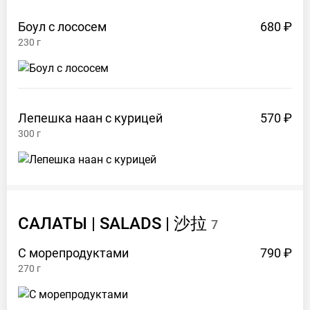
Боул с
лососем
680 ₽
230
г
Лепешка наан с
курицей
570 ₽
300
г
САЛАТЫ | SALADS |
沙拉
7
С
морепродуктами
790 ₽
270
г