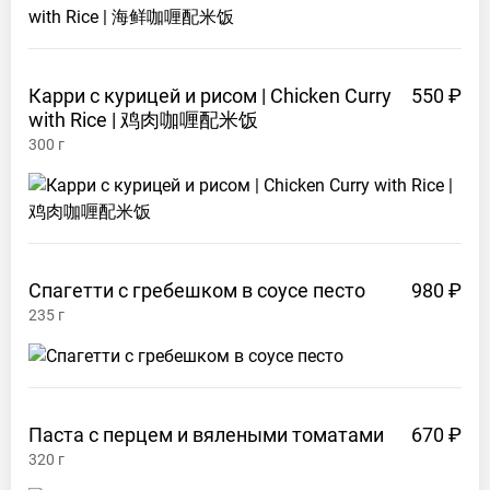
Карри с курицей и рисом | Chicken Curry
550 ₽
with Rice |
鸡肉咖喱配米饭
300
г
Спагетти с гребешком в соусе
песто
980 ₽
235
г
Паста с перцем и вялеными
томатами
670 ₽
320
г