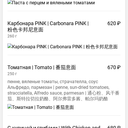
Карбонара PINK | Carbonara PINK |
620 ₽
粉色卡邦尼意面
260
г
Томатная | Tomato |
番茄意面
670 ₽
250
г
пенне, вяленые томаты, страчателла, соус
Альфредо, пармезан | penne, sun-dried tomatoes,
stracciatella, Alfredo sauce, parmesan | 通心粉、风干番
茄、斯特拉切拉奶酪、阿尔弗雷多酱、帕尔玛奶酪
С курицей и грибами | With Chicken and
680 ₽