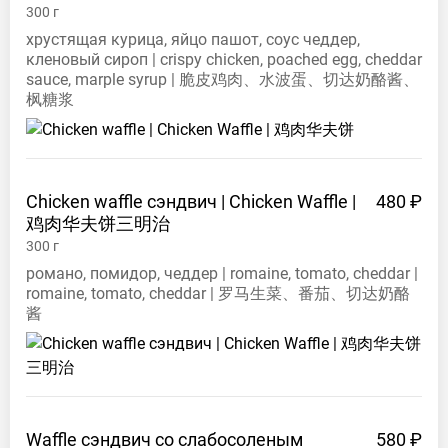
300
г
хрустящая курица, яйцо пашот, соус чеддер,
кленовый сироп | crispy chicken, poached egg, cheddar
sauce, marple syrup | 脆皮鸡肉、水波蛋、切达奶酪酱、
枫糖浆
Chicken waffle сэндвич | Chicken Waffle |
480 ₽
鸡肉华夫饼三明治
300
г
романо, помидор, чеддер | romaine, tomato, cheddar |
romaine, tomato, cheddar | 罗马生菜、番茄、切达奶酪
酱
Waffle сэндвич со слабосоленым
580 ₽