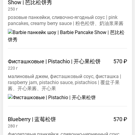
Show |
芭比松饼秀
250
г
розовые панкейки, сливочно-ягодный соус | pink
pancakes, creamy berry sauce | 粉色松饼、奶油浆果酱
Фисташковые | Pistachio |
开心果松饼
570 ₽
220
г
малиновый джем, фисташковый соус, фисташка |
raspberry jam, pistachio sauce, pistachios | 覆盆子果
酱、开心果酱、开心果
Blueberry |
蓝莓松饼
570 ₽
280
г
фиолетовые панкейки, сливочно-черничный соус,