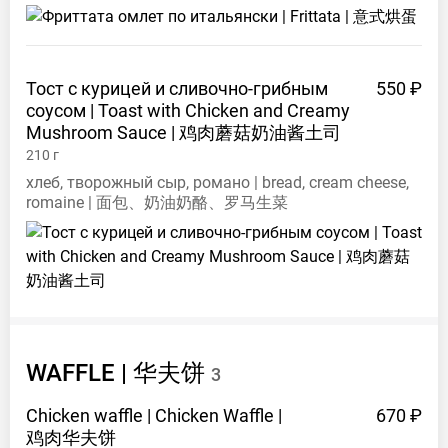
Тост с курицей и сливочно-грибным
550 ₽
соусом | Toast with Chicken and Creamy
Mushroom Sauce |
鸡肉蘑菇奶油酱土司
210
г
хлеб, творожный сыр, романо | bread, cream cheese,
romaine | 面包、奶油奶酪、罗马生菜
WAFFLE |
华夫饼
3
Chicken waffle | Chicken Waffle |
670 ₽
鸡肉华夫饼