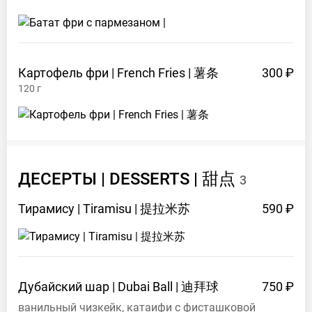
Картофель фри | French Fries |
薯条
300 ₽
120
г
ДЕСЕРТЫ | DESSERTS |
甜点
3
Тирамису | Tiramisu |
提拉米苏
590 ₽
Дубайский шар | Dubai Ball |
迪拜球
750 ₽
ванильный чизкейк, катаифи с фисташковой