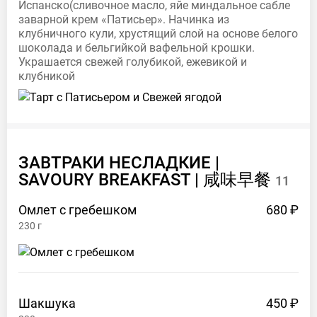
Испанско(сливочное масло, яйе миндальное сабле
PM
заварной крем «Патисьер». Начинка из
Ср
8:30
клубничного кули, хрустящий слой на основе белого
AM –
шоколада и бельгийкой вафельной крошки.
Украшается свежей голубикой, ежевикой и
10:00
клубникой
PM
Чт
8:30
AM –
10:00
PM
ЗАВТРАКИ НЕСЛАДКИЕ |
Пт
8:30
SAVOURY BREAKFAST |
咸味早餐
11
AM –
10:00
Омлет с
гребешком
680 ₽
PM
230
г
Сб
8:30
AM –
10:00
PM
Вс
8:30
Шакшука
450 ₽