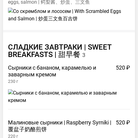
eggs, salmon | 鳄梨酱、炒蛋、三文鱼
СЛАДКИЕ ЗАВТРАКИ | SWEET
BREAKFASTS |
甜早餐
3
Сырники с бананом, карамелью и
520 ₽
заварным
кремом
230
г
Малиновые сырники | Raspberry Syrniki |
520 ₽
覆盆子奶酪煎饼
220
г