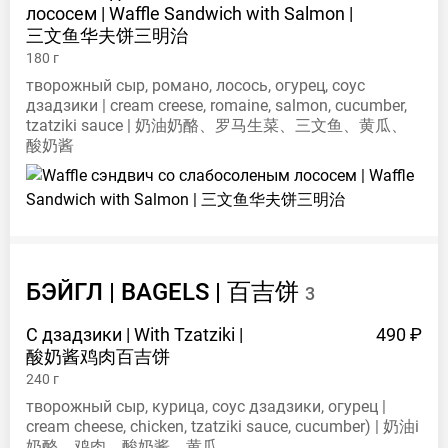
лососем | Waffle Sandwich with Salmon |
三文鱼华夫饼三明治
180
г
творожный сыр, романо, лосось, огурец, соус
дзадзики | cream creese, romaine, salmon, cucumber,
tzatziki sauce | 奶油奶酪、罗马生菜、三文鱼、黄瓜、
酸奶酱
БЭЙГЛ | BAGELS |
百吉饼
3
С дзадзики | With Tzatziki |
490 ₽
酸奶酱鸡肉百吉饼
240
г
творожный сыр, курица, соус дзадзики, огурец |
cream cheese, chicken, tzatziki sauce, cucumber) | 奶油i
奶酪、鸡肉、酸奶酱、黄瓜