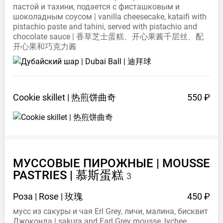
пастой и тахини, подается с фисташковым и
шоколадным соусом | vanilla cheesecake, kataifi with
pistachio paste and tahini, served with pistachio and
chocolate sauce | 香草芝士蛋糕、开心果酱千层丝、配
开心果和巧克力酱
Cookie skillet |
热煎饼曲奇
550 ₽
МУССОВЫЕ ПИРОЖНЫЕ | MOUSSE
PASTRIES |
慕斯蛋糕
3
Роза | Rose |
玫瑰
450 ₽
мусс из сакуры и чая Erl Grey, личи, малина, бисквит
Джоконда | sakura and Earl Grey mousse, lychee,