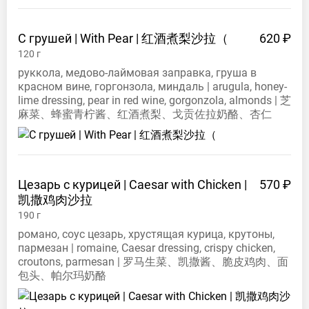
С грушей | With Pear |
红酒煮梨沙拉（
620 ₽
120
г
руккола, медово-лаймовая заправка, груша в
красном вине, горгонзола, миндаль | arugula, honey-
lime dressing, pear in red wine, gorgonzola, almonds | 芝
麻菜、蜂蜜青柠酱、红酒煮梨、戈贡佐拉奶酪、杏仁
Цезарь с курицей | Caesar with Chicken |
570 ₽
凯撒鸡肉沙拉
190
г
романо, соус цезарь, хрустящая курица, крутоны,
пармезан | romaine, Caesar dressing, crispy chicken,
croutons, parmesan | 罗马生菜、凯撒酱、脆皮鸡肉、面
包头、帕尔玛奶酪