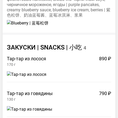
черничное мороженое, ягоды | purple pancakes,
creamy blueberry sauce, blueberry ice cream, berries | 紫
色松饼、奶油蓝莓酱、蓝莓冰淇淋、浆果
ЗАКУСКИ | SNACKS |
小吃
4
Тар-тар из
лосося
890 ₽
170
г
Тар-тар из
говядины
790 ₽
130
г