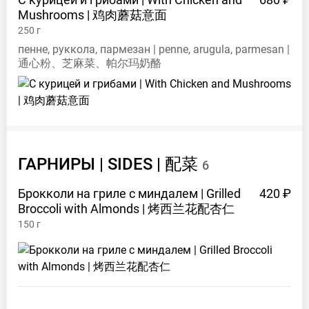
Mushrooms |
鸡肉蘑菇意面
250
г
пенне, руккола, пармезан | penne, arugula, parmesan |
通心粉、芝麻菜、帕尔玛奶酪
ГАРНИРЫ | SIDES |
配菜
6
Брокколи на гриле с миндалем | Grilled
420 ₽
Broccoli with Almonds |
烤西兰花配杏仁
150
г