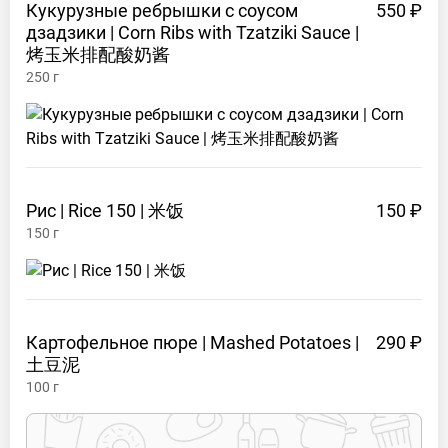
Кукурузные ребрышки с соусом
550 ₽
дзадзики | Corn Ribs with Tzatziki Sauce |
烤玉米排配酸奶酱
250
г
Рис | Rice 150 |
米饭
150 ₽
150
г
Картофельное пюре | Mashed Potatoes |
290 ₽
土豆泥
100
г