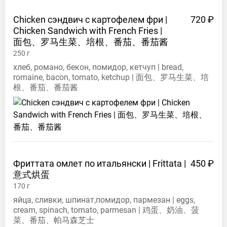
Chicken сэндвич с картофелем фри |
720 ₽
Chicken Sandwich with French Fries |
面包、罗马生菜、培根、番茄、番茄酱
250
г
хлеб, романо, бекон, помидор, кетчуп | bread,
romaine, bacon, tomato, ketchup | 面包、罗马生菜、培
根、番茄、番茄酱
Фриттата омлет по итальянски | Frittata |
450 ₽
意式烘蛋
170
г
яйца, сливки, шпинат,помидор, пармезан | eggs,
cream, spinach, tomato, parmesan | 鸡蛋、奶油、菠
菜、番茄、帕马森芝士