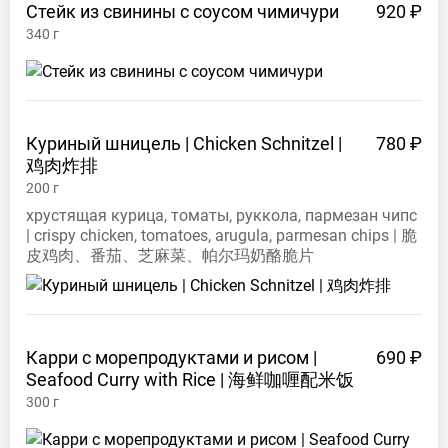
Стейк из свинины с соусом
чимичури
920 ₽
340
г
Куриный шницель | Chicken Schnitzel |
780 ₽
鸡肉炸排
200
г
хрустящая курица, томаты, руккола, пармезан чипс
| crispy chicken, tomatoes, arugula, parmesan chips | 脆
皮鸡肉、番茄、芝麻菜、帕尔玛奶酪脆片
Карри с морепродуктами и рисом |
690 ₽
Seafood Curry with Rice |
海鲜咖喱配米饭
300
г