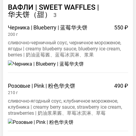
ВАФЛИ | SWEET WAFFLES |
华夫饼（甜）
3
Черника | Blueberry |
蓝莓华夫饼
550 ₽
200
г
сливочно-черничный соус, черничное мороженое,
ягоды | creamy blueberry sauce, blueberry ice cream,
berries | 奶油蓝莓酱、蓝莓冰淇淋、浆果
Розовые | Pink |
粉色华夫饼
490 ₽
210
г
сливочно-ягодный соус, клубничное мороженое,
клубника | creamy berry sauce, strawberry ice cream,
strawberries | 奶油浆果酱、草莓冰淇淋、草莓