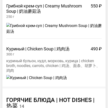
Грибной крем-суп | Creamy Mushroom
550 ₽
Soup |
奶油蘑菇汤
250
г
Куриный | Chicken Soup |
鸡肉汤
490 ₽
300
г
куриный бульон, нудл, морковь, курица | chicken
broth, noodles, carrots, chicken | 鸡汤、面条、胡萝卜、
鸡肉
ГОРЯЧИЕ БЛЮДА | HOT DISHES |
热菜
14