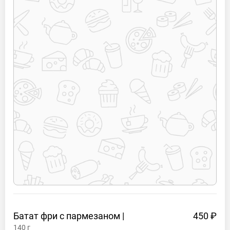
Батат фри с пармезаном
|
450 ₽
140
г