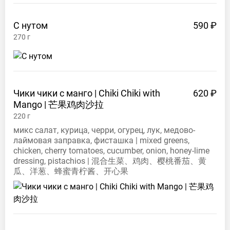
С
нутом
590 ₽
270
г
Чики чики с манго | Chiki Chiki with
620 ₽
Mango |
芒果鸡肉沙拉
220
г
микс салат, курица, черри, огурец, лук, медово-
лаймовая заправка, фисташка | mixed greens,
chicken, cherry tomatoes, cucumber, onion, honey-lime
dressing, pistachios | 混合生菜、鸡肉、樱桃番茄、黄
瓜、洋葱、蜂蜜青柠酱、开心果