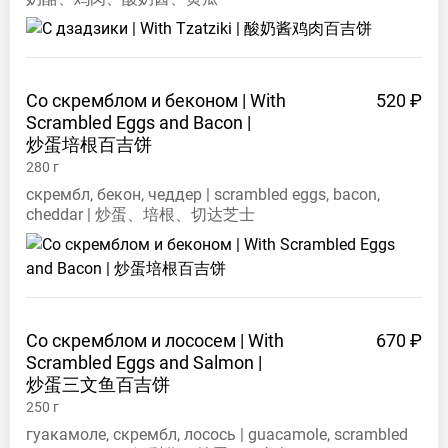
Со скремблом и беконом | With
520 ₽
Scrambled Eggs and Bacon |
炒蛋培根百吉饼
280
г
скрембл, бекон, чеддер | scrambled eggs, bacon,
cheddar | 炒蛋、培根、切达芝士
Со скремблом и лососем | With
670 ₽
Scrambled Eggs and Salmon |
炒蛋三文鱼百吉饼
250
г
гуакамоле, скрембл, лосось | guacamole, scrambled