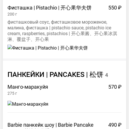
Фисташка | Pistachio |
开心果华夫饼
550 ₽
200
г
фисташковый соус, фисташковое мороженое,
малина, фисташка | pistachio sauce, pistachio ice
cream, raspberries, pistachios | 开心果酱、开心果冰淇
淋、覆盆子、开心果
ПАНКЕЙКИ | PANCAKES |
松饼
4
Манго-маракуйя
570 ₽
275
г
Barbie панкейк шоу | Barbie Pancake
490 ₽