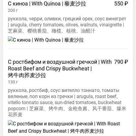
С киноа | With Quinoa |
藜麦沙拉
550 ₽
200
г
руккола, черри, оливки, грецкий орех, соус винегрет
| arugula, cherry tomatoes, olives, walnuts, vinaigrette |
芝麻菜、樱桃番茄、橄榄、核桃、油醋汁
С ростбифом и воздушной гречкой | With
790 ₽
Roast Beef and Crispy Buckwheat |
烤牛肉荞麦沙拉
130
г
руккола, ростбиф, соус вителло тоннато, томаты
вяленые, поп корн из гречки | arugula, roast beef,
vitello tonnato sauce, sun-dried tomatoes, buckwheat
popcorn | 芝麻菜、烤牛肉、金枪鱼酱、风干番茄、爆米
花荞麦