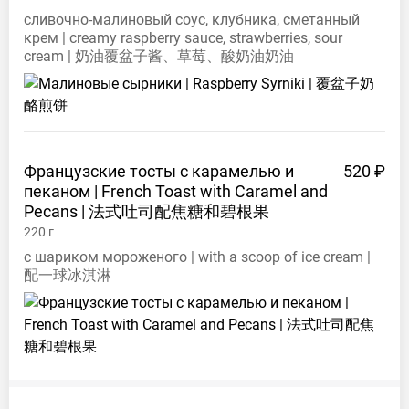
сливочно-малиновый соус, клубника, сметанный
крем | creamy raspberry sauce, strawberries, sour
cream | 奶油覆盆子酱、草莓、酸奶油奶油
Французские тосты с карамелью и
520 ₽
пеканом | French Toast with Caramel and
Pecans |
法式吐司配焦糖和碧根果
220
г
с шариком мороженого | with a scoop of ice cream |
配一球冰淇淋