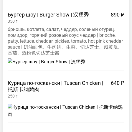
Бургер шоу | Burger Show |
汉堡秀
890 ₽
350
г
бриошь, котлета, салат, чеддер, соленый огурец,
помидор, горячий розовый соус чеддер | brioche,
patty, lettuce, cheddar, pickles, tomato, hot pink cheddar
sauce | 奶油面包、牛肉饼、生菜、切达芝士、咸黄瓜、
番茄、热粉色切达芝士酱
Курица по-тоскански | Tuscan Chicken |
640 ₽
托斯卡纳鸡肉
250
г