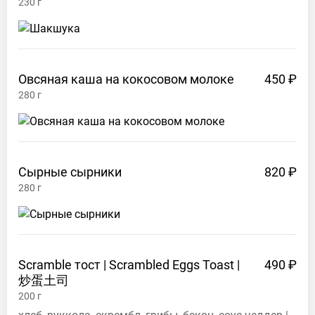
AM –
230
г
10:00
PM
Instagram
Овсяная каша на кокосовом
молоке
450 ₽
nanecake.vl
280
г
Telegram
nanecakevl
Телефон
89242471706
Сырные
сырники
820 ₽
280
г
Scramble тост | Scrambled Eggs Toast |
490 ₽
炒蛋土司
200
г