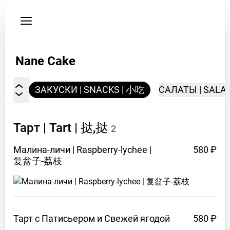
Пользовательское
соглашение
Адрес
Nane Cake
г.
Владивосток,
ул.Фонтанная,
| 松饼
ЗАКУСКИ | SNACKS | 小吃
САЛАТЫ | SALA
35
Время
Тарт | Tart |
挞,挞
2
работы
заведения
Малина-личи | Raspberry-lychee |
580 ₽
Пн
8:30
复盆子-荔枝
AM –
10:00
PM
Вт
8:30
AM –
Тарт с Патисьером и Свежей
ягодой
580 ₽
10:00