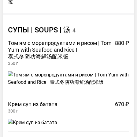
СУПЫ | SOUPS |
汤
4
Том ям с морепродуктами и рисом | Tom
880 ₽
Yum with Seafood and Rice |
泰式冬阴功海鲜汤配米饭
350
г
Крем суп из
батата
670 ₽
300
г