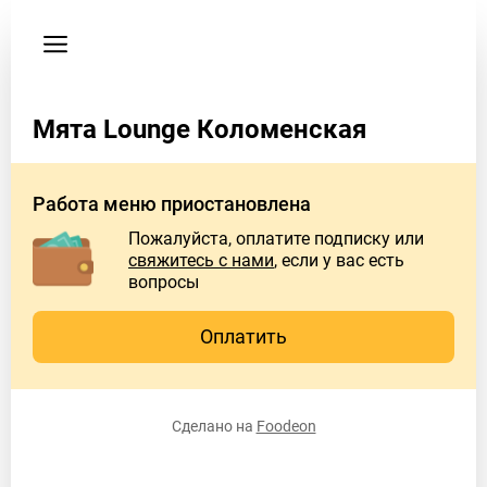
Пользовательское
соглашение
Адрес
Мята Lounge Коломенская
Москва,
ул.
Академика
Работа меню приостановлена
Миллионщикова,
7к1
Пожалуйста, оплатите подписку или
свяжитесь с нами
, если у вас есть
Instagram
вопросы
myata_lounge.kolomenskaya
Оплатить
Facebook
myata_lounge_kolomenskaya
VK
Сделано на
Foodeon
myata_kolomenskaya
Telegram