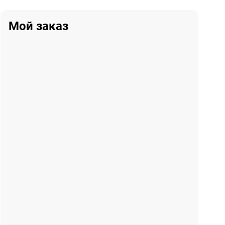
Мой заказ
и
Соусы
Десерты
Кальянная карта
Лимонады