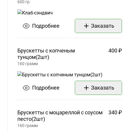
600
гр.
11:30
PM
Чт
12:00
Подробнее
Заказать
PM –
11:30
PM
Пт
12:00
Брускетты с копченым
400 ₽
PM –
тунцом(2шт)
11:30
160
грамм
PM
Сб
12:00
PM –
Подробнее
Заказать
11:30
PM
Вс
12:00
PM –
Брускетты с моцареллой с соусом
340 ₽
песто(2шт)
11:30
PM
160
грамм