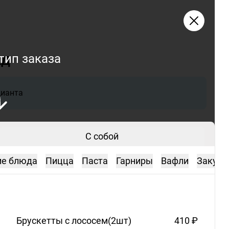
тип заказа
АД
цианта
С собой
ие блюда
Пицца
Паста
Гарниры
Вафли
Закуск
Брускетты с
лососем(2шт)
410 ₽