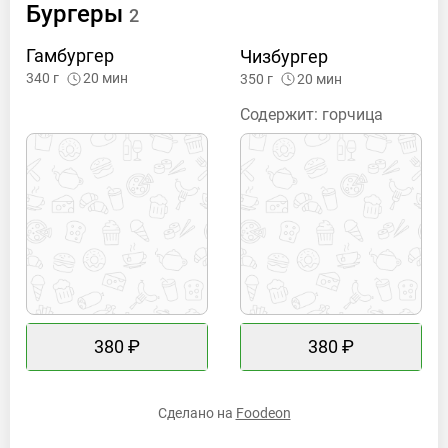
Бургеры
2
Гамбургер
Чизбургер
340
г
20
мин
350
г
20
мин
Содержит:
горчица
380 ₽
380 ₽
Сделано на
Foodeon