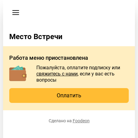
Пользовательское
соглашение
Адрес
Место Встречи
Долгининская
18
Время
Работа меню приостановлена
работы
Пожалуйста, оплатите подписку или
заведения
свяжитесь с нами
, если у вас есть
пн-
вопросы
чт:
10:00-
Оплатить
23:00
пт-
сб:
Сделано на
Foodeon
11:00-
00:00
вскр: