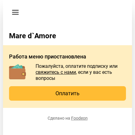
Пользовательское
соглашение
Адрес
Mare d`Amore
Сочи,
Краснодарский
край,
Работа меню приостановлена
Россия,
улица
Пожалуйста, оплатите подписку или
Нижнеимеритинская
свяжитесь с нами
, если у вас есть
36.
вопросы
Ресторан
"Mare
Оплатить
d'amore"
Время
Сделано на
Foodeon
работы
заведения
Пн
10:00