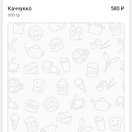
Каччукко
580 ₽
300
гр