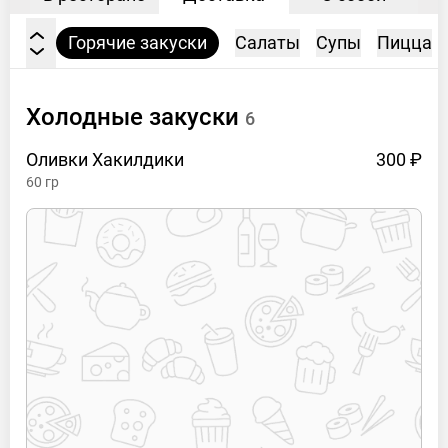
куски
Горячие закуски
Салаты
Супы
Пицца
Холодные
закуски
6
Оливки
Хакилдики
300 ₽
60
гр