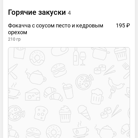
Горячие
закуски
4
Фокачча с соусом песто и кедровым
195 ₽
орехом
210
гр