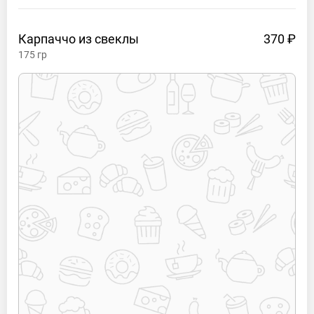
Карпаччо из
свеклы
370 ₽
175
гр