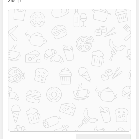
365
гр