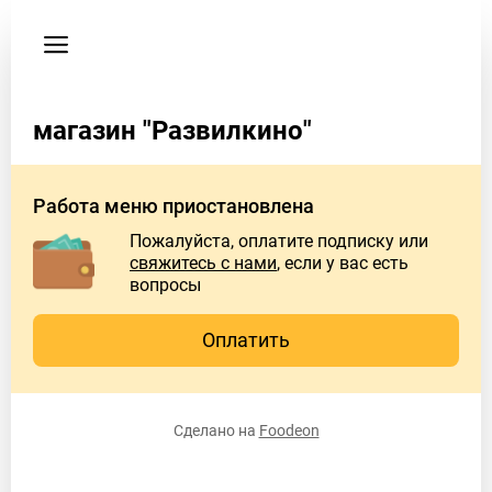
Мои
заказы
Пользовательское
соглашение
магазин "Развилкино"
Адрес
с.
Работа меню приостановлена
Развильное,
Пожалуйста, оплатите подписку или
ул.
свяжитесь с нами
, если у вас есть
Жолоба,
вопросы
38
Б
Оплатить
Телефон
+79054878665
Сделано на
Foodeon