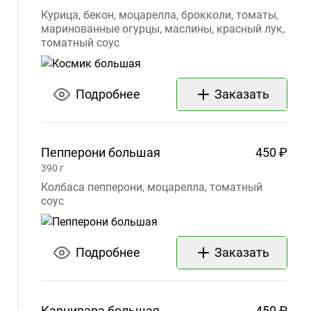
10:00
Курица, бекон, моцарелла, брокколи, томаты,
маринованные огурцы, маслины, красный лук,
PM
томатный соус
Пт
10:00
AM –
1:00
Подробнее
Заказать
AM
Сб
9:00
AM
–
Пепперони
большая
450 ₽
1:00
390
г
AM
Колбаса пепперони, моцарелла, томатный
Вс
9:00
соус
AM –
11:00
PM
Подробнее
Заказать
Instagram
cosmik_splife
Карнивара
большая
450 ₽