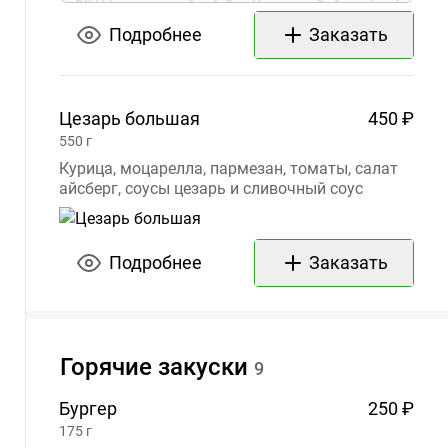
Подробнее
Заказать
Цезарь
большая
450 ₽
550
г
Курица, моцарелла, пармезан, томаты, салат
айсберг, соусы цезарь и сливочный соус
Подробнее
Заказать
Горячие
закуски
9
Бургер
250 ₽
175
г