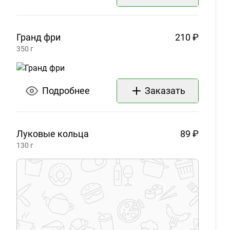
Гранд
фри
210 ₽
350
г
Подробнее
Заказать
Луковые
кольца
89 ₽
130
г