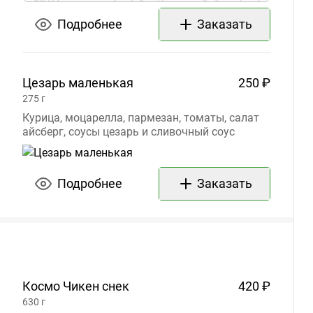
Подробнее
Заказать
Цезарь
маленькая
250 ₽
275
г
Курица, моцарелла, пармезан, томаты, салат
айсберг, соусы цезарь и сливочный соус
Подробнее
Заказать
Космо Чикен
снек
420 ₽
630
г