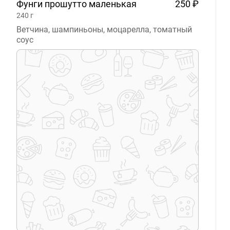
Фунги прошутто
маленькая
250 ₽
240
г
Ветчина, шампиньоны, моцарелла, томатный
соус