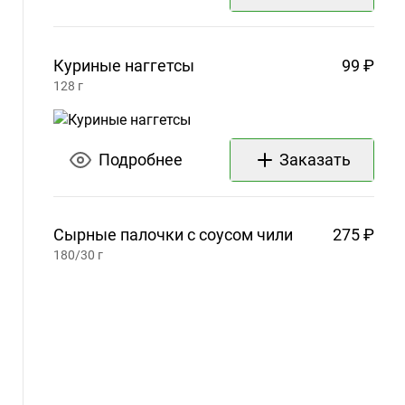
Куриные
наггетсы
99 ₽
128
г
Подробнее
Заказать
Сырные палочки с соусом
чили
275 ₽
180/30
г