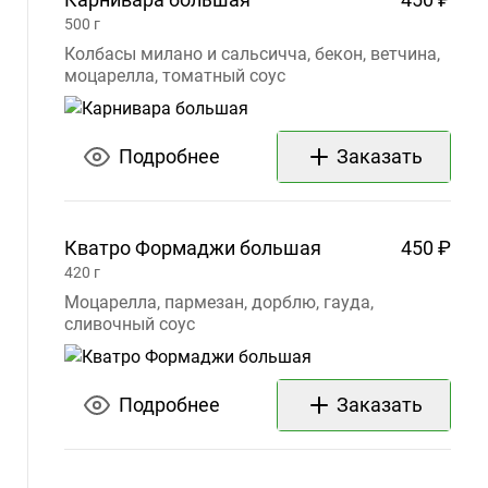
VK
500
г
cosmik_posad
Колбасы милано и сальсичча, бекон, ветчина,
моцарелла, томатный соус
Telegram
cosmiksp
Телефон
Подробнее
Заказать
+7
(495)
645-
Кватро Формаджи
большая
450 ₽
54-
420
г
14
Моцарелла, пармезан, дорблю, гауда,
сливочный соус
Подробнее
Заказать