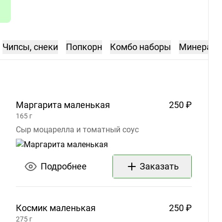
Чипсы, снеки
Попкорн
Комбо наборы
Минераль
Маргарита
маленькая
250 ₽
165
г
Сыр моцарелла и томатный соус
Подробнее
Заказать
Космик
маленькая
250 ₽
275
г