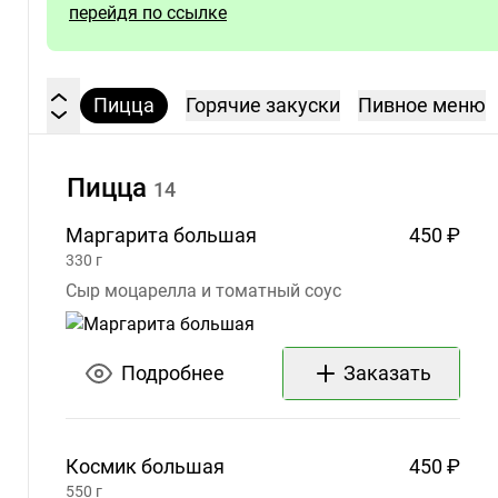
перейдя по ссылке
Космик
Время
работы
Пицца
Горячие закуски
Пивное меню
заведения
Пн
10:00
AM –
Пицца
14
10:00
PM
Маргарита
большая
450 ₽
Вт
10:00
330
г
AM –
Сыр моцарелла и томатный соус
10:00
PM
Ср
10:00
Подробнее
Заказать
AM –
10:00
PM
Космик
большая
450 ₽
Чт
10:00
AM –
550
г