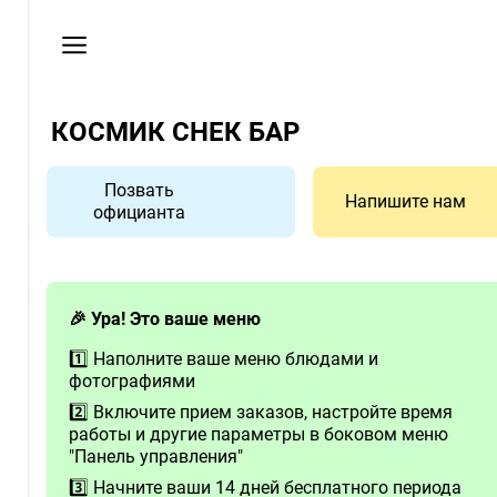
Мои
заказы
Пользовательское
соглашение
КОСМИК СНЕК БАР
Адрес
Позвать
г.
Напишите нам
официанта
Сергиев
Посад,
Новоугличское
ш.85,
🎉 Ура! Это ваше меню
ТРК
Капитолий,
1️⃣ Наполните ваше меню блюдами и
фотографиями
3-
й
2️⃣ Включите прием заказов, настройте время
работы и другие параметры в боковом меню
этаж,
"Панель управления"
парк
3️⃣ Начните ваши 14 дней бесплатного периода
развлечения