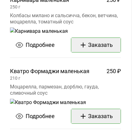
250
г
Колбасы милано и сальсичча, бекон, ветчина,
моцарелла, томатный соус
Подробнее
Заказать
Кватро Формаджи
маленькая
250 ₽
210
г
Моцарелла, пармезан, дорблю, гауда,
сливочный соус
Подробнее
Заказать