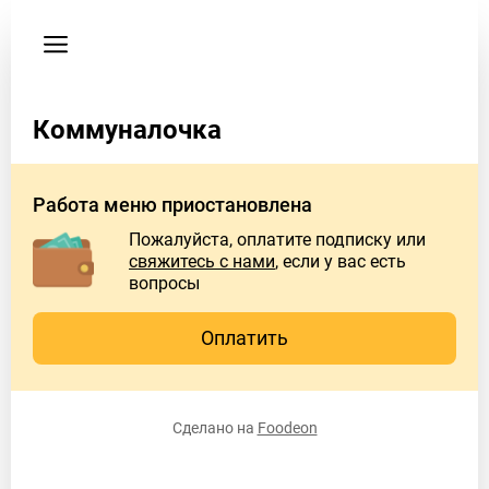
Мои
заказы
Пользовательское
соглашение
Коммуналочка
Адрес
Ул.
Работа меню приостановлена
Рубинштейна
Пожалуйста, оплатите подписку или
1/43.
свяжитесь с нами
, если у вас есть
Третий
вопросы
этаж
Оплатить
Время
работы
заведения
Пн
6:00
Сделано на
Foodeon
PM
–