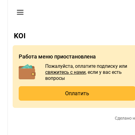
Пользовательское
соглашение
Адрес
KOI
Рублево-
успенское
шоссе
Работа меню приостановлена
22В,
"Рублевский
Пожалуйста, оплатите подписку или
Привоз"
свяжитесь с нами
, если у вас есть
вопросы
Время
работы
Оплатить
заведения
Пн
10:00
AM –
Сделано н
10:00
PM
Вт
10:00