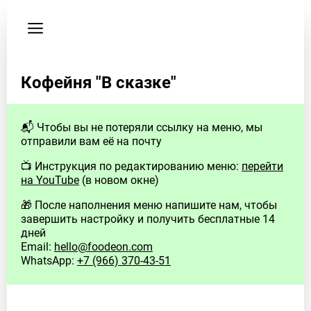
Пользовательское
соглашение
Здесь
Кофейня "В сказке"
будут
контакты
заведения
📬 Чтобы вы не потеряли ссылку на меню, мы
и
отправили вам её на почту
любая
другая
📺 Инструкция по редактированию меню:
перейти
на YouTube
(в новом окне)
информация
🎁 После наполнения меню напишите нам, чтобы
Если
завершить настройку и получить бесплатные 14
у
дней
вас
Email:
hello@foodeon.com
есть
WhatsApp:
+7 (966) 370-43-51
вопросы
–
свяжитесь