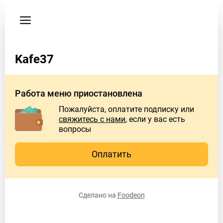
Мои
заказы
Пользовательское
соглашение
Kafe37
Адрес
Елемесова
Работа меню приостановлена
63а
Пожалуйста, оплатите подписку или
свяжитесь с нами
, если у вас есть
Instagram
вопросы
37ca.fe
Telegram
Оплатить
+77076669937
Телефон
Сделано на
Foodeon
87076669937