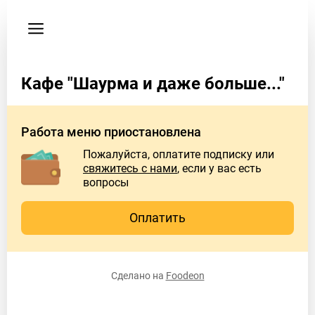
Пользовательское
соглашение
Адрес
Кафе "Шаурма и даже больше..."
г.
Москва
ул.
Работа меню приостановлена
Смольная
д.49
Пожалуйста, оплатите подписку или
свяжитесь с нами
, если у вас есть
Телефон
вопросы
89162252149
Оплатить
Сделано на
Foodeon