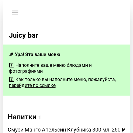
Пользовательское
соглашение
Телефон
Juicy bar
8
(914)
005-
🎉 Ура! Это ваше меню
01-
73
1️⃣ Наполните ваше меню блюдами и
фотографиями
Здесь
2️⃣ Как только вы наполните меню, пожалуйста,
будут
перейдите по ссылке
контакты
заведения
Если
Напитки
у
1
Вас
Смузи Манго Апельсин Клубника 300
мл
260 ₽
есть