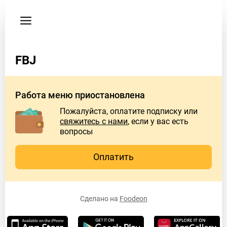
Пользовательское
соглашение
Адрес
FBJ
р-
н
Талнах
Работа меню приостановлена
Бауманская
10
Пожалуйста, оплатите подписку или
свяжитесь с нами
, если у вас есть
Время
вопросы
работы
заведения
Оплатить
Пн
5:00
PM
–
Сделано на
Foodeon
2:00
AM
Вт
5:00