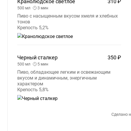
Кранолюдское
светлое
310 ₽
500
мл
3
мин
Пиво с насыщенным вкусом хмеля и хлебных
тонов
Крепость 5,2%
Черный
сталкер
350 ₽
500
мл
5
мин
Пиво, обладающее легким и освежающим
вкусом и динамичным, энергичным
характером
Крепость 5,8%
Сделано н