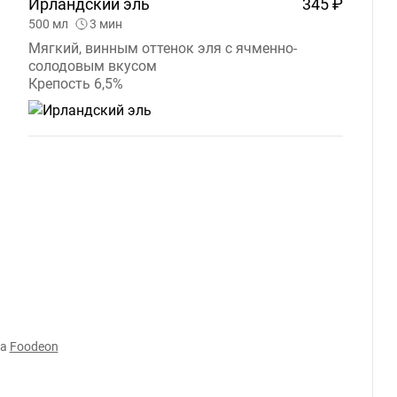
Ирландский
эль
345 ₽
500
мл
3
мин
Мягкий, винным оттенок эля с ячменно-
солодовым вкусом
Крепость 6,5%
а
Foodeon