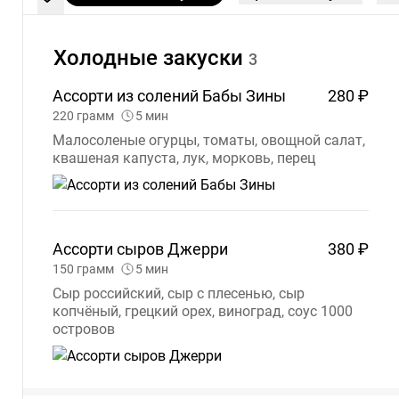
Холодные
закуски
3
Ассорти из солений Бабы
Зины
280 ₽
220
грамм
5
мин
Малосоленые огурцы, томаты, овощной салат,
квашеная капуста, лук, морковь, перец
Ассорти сыров
Джерри
380 ₽
150
грамм
5
мин
Сыр российский, сыр с плесенью, сыр
копчёный, грецкий орех, виноград, соус 1000
островов