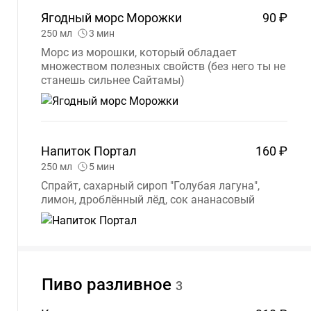
Ягодный морс
Морожки
90 ₽
250
мл
3
мин
Морс из морошки, который обладает
множеством полезных свойств (без него ты не
станешь сильнее Сайтамы)
Напиток
Портал
160 ₽
250
мл
5
мин
Спрайт, сахарный сироп "Голубая лагуна",
лимон, дроблённый лёд, сок ананасовый
Пиво
разливное
3