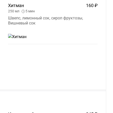
Хитман
160 ₽
250
мл
5
мин
Швепс, лимонный сок, сироп фруктозы,
Вишневый сок