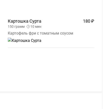
Картошка
Сурта
180 ₽
150
грамм
10
мин
Картофель фри с томатным соусом