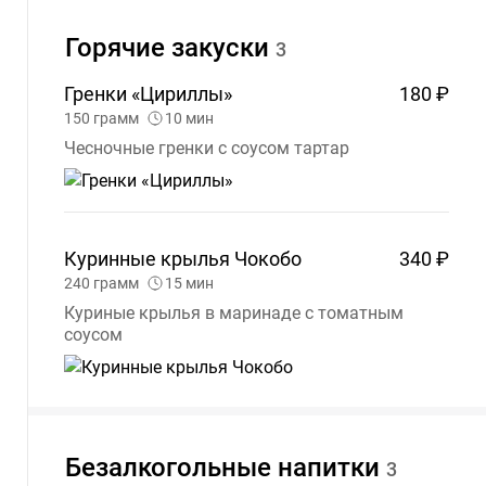
Горячие
закуски
3
Гренки
«Цириллы»
180 ₽
150
грамм
10
мин
Чесночные гренки с соусом тартар
Куринные крылья
Чокобо
340 ₽
240
грамм
15
мин
Куриные крылья в маринаде с томатным
соусом
Безалкогольные
напитки
3