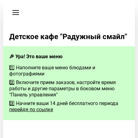
Пользовательское
соглашение
Телефон
Детское кафе "Радужный смайл"
+7
(904)
046-
🎉 Ура! Это ваше меню
75-
13
1️⃣ Наполните ваше меню блюдами и
фотографиями
2️⃣ Включите прием заказов, настройте время
работы и другие параметры в боковом меню
"Панель управления"
3️⃣ Начните ваши 14 дней бесплатного периода
перейдя по ссылке