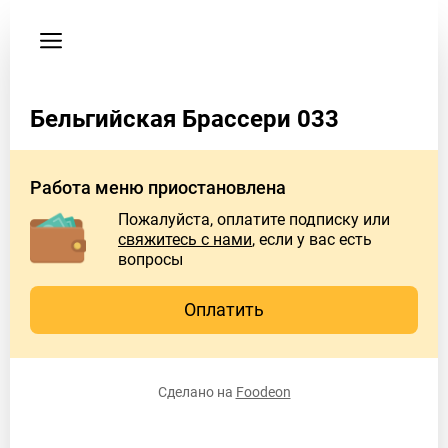
Пользовательское
соглашение
Адрес
Бельгийская Брассери 033
г.
Москва,
Садовая-
Работа меню приостановлена
Спасская,
д.
Пожалуйста, оплатите подписку или
17/2,
свяжитесь с нами
, если у вас есть
вход
вопросы
с
Орликова
Оплатить
пер.
Телефон
Сделано на
Foodeon
+7
(926)
0