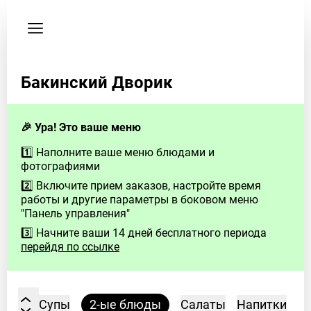
Пользовательское
соглашение
Телефон
Бакинский Дворик
89527892153
🎉 Ура! Это ваше меню
1️⃣ Наполните ваше меню блюдами и
фотографиями
2️⃣ Включите прием заказов, настройте время
работы и другие параметры в боковом меню
"Панель управления"
3️⃣ Начните ваши 14 дней бесплатного периода
перейдя по ссылке
Супы
2-ые блюды
Салаты
Напитки