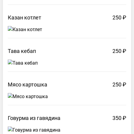
Казан
котлет
250 ₽
Тава
кебап
250 ₽
Мясо
картошка
250 ₽
Говурма из
гавядина
350 ₽