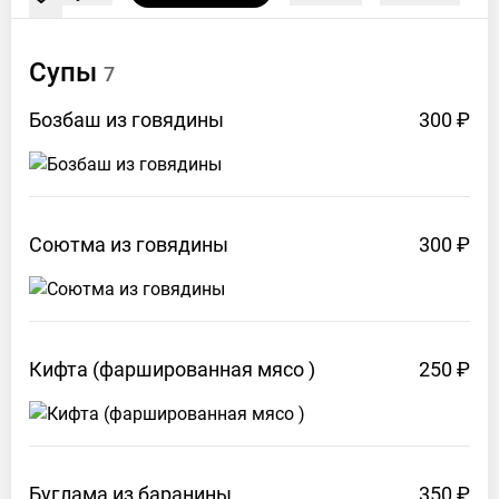
Супы
7
Бозбаш из
говядины
300 ₽
Соютма из
говядины
300 ₽
Кифта (фаршированная мясо
)
250 ₽
Буглама из
баранины
350 ₽