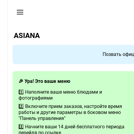
Мои
заказы
Пользовательское
соглашение
ASIANA
Адрес
г.
Позвать офи
Ставрополь,
ул.
Спартака,
🎉 Ура! Это ваше меню
д.
2
1️⃣ Наполните ваше меню блюдами и
фотографиями
2️⃣ Включите прием заказов, настройте время
работы и другие параметры в боковом меню
"Панель управления"
3️⃣ Начните ваши 14 дней бесплатного периода
перейдя по ссылке