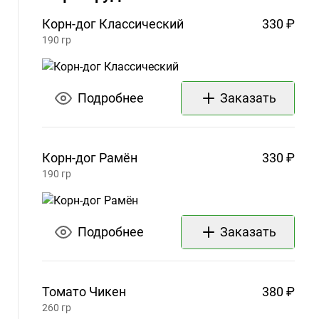
Корн-дог
Классический
330 ₽
190
гр
Подробнее
Заказать
Корн-дог
Рамён
330 ₽
190
гр
Подробнее
Заказать
Томато
Чикен
380 ₽
260
гр