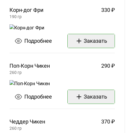
Корн-дог
Фри
330 ₽
190
гр
Подробнее
Заказать
Поп-Корн
Чикен
290 ₽
260
гр
Подробнее
Заказать
Чеддер
Чикен
370 ₽
260
гр