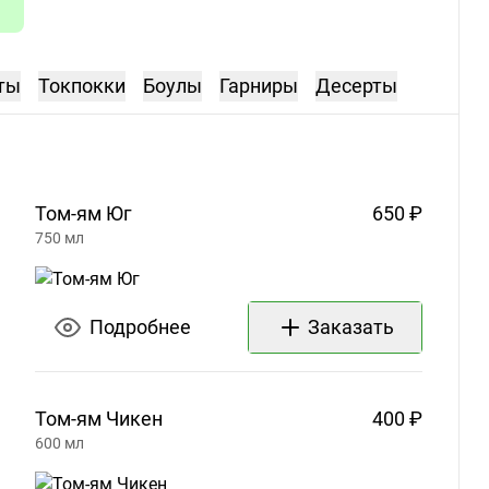
ты
Токпокки
Боулы
Гарниры
Десерты
Том-ям
Юг
650 ₽
750
мл
Подробнее
Заказать
Том-ям
Чикен
400 ₽
600
мл