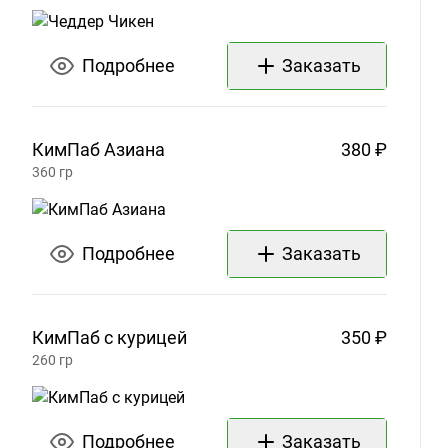
Подробнее
Заказать
КимПаб
Азиана
380 ₽
360
гр
Подробнее
Заказать
КимПаб с
курицей
350 ₽
260
гр
Подробнее
Заказать