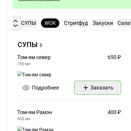
СУПЫ
WOK
Стритфуд
Закуски
Сала
СУПЫ
8
Том-ям
север
650 ₽
750
мл
Подробнее
Заказать
Том-ям
Рамэн
400 ₽
600
мл